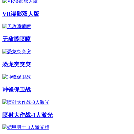
VR谍影双人版
无敌喷喷喷
恐龙突突突
冲锋保卫战
喷射大作战-3人激光