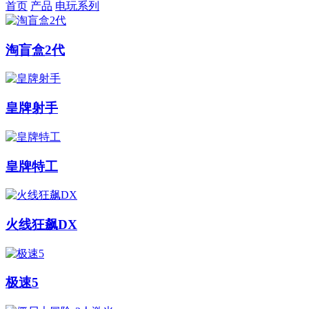
首页
产品
电玩系列
淘盲盒2代
皇牌射手
皇牌特工
火线狂飙DX
极速5