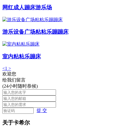
网红成人蹦床游乐场
游乐设备广场粘粘乐蹦蹦床
室内粘粘乐蹦床
<
1
>
欢迎您
给我们留言
(24小时随时恭候)
提 交
关于卡希尔