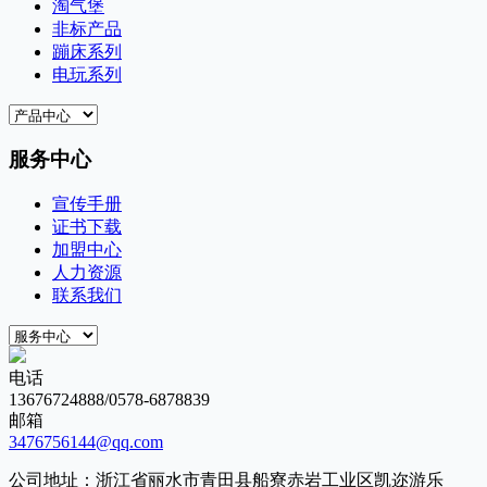
淘气堡
非标产品
蹦床系列
电玩系列
服务中心
宣传手册
证书下载
加盟中心
人力资源
联系我们
电话
13676724888/0578-6878839
邮箱
3476756144@qq.com
公司地址：浙江省丽水市青田县船寮赤岩工业区凯迩游乐