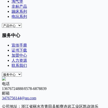
淘气堡
非标产品
蹦床系列
电玩系列
服务中心
宣传手册
证书下载
加盟中心
人力资源
联系我们
电话
13676724888/0578-6878839
邮箱
3476756144@qq.com
公司地址：浙江省丽水市青田县船寮赤岩工业区凯迩游乐